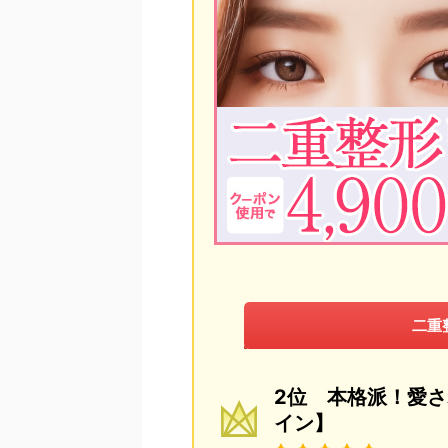
二重
2位 本格派！愛さ
イン】