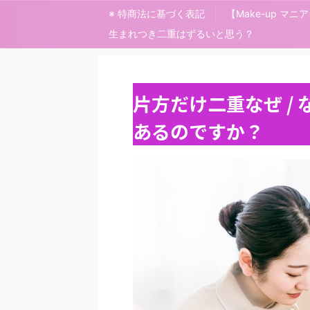
※ 特商法に基づく表記
【Make-up マ
生まれつき二重はずるいと思う？
片方だけ二重なぜ /
あるのですか？