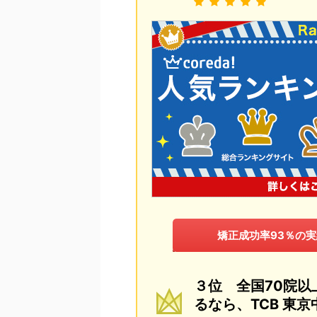
矯正成功率93％の
３位 全国70院
るなら、TCB 東